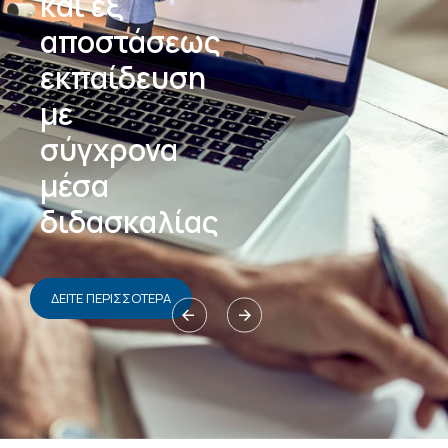
και εξ
αποστάσεως
εκπαίδευση
με
σύγχρονα
μέσα
διδασκαλίας
ΔΕΙΤΕ ΠΕΡΙΣΣΟΤΕΡΑ